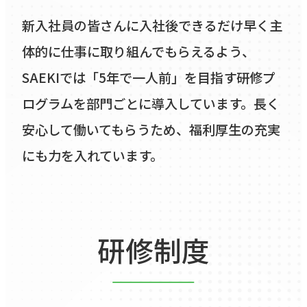
Information
Interview05
新入社員の皆さんに入社後できるだけ早く主
SAEKIの最新情報
一般事務
体的に仕事に取り組んでもらえるよう、
SAEKIでは「5年で一人前」を目指す研修プ
ログラムを部門ごとに導入しています。長く
Recruit
安心して働いてもらうため、福利厚生の充実
SAEKIの採用
にも力を入れています。
Description&
Flow
募集要項・採用の流れ
研修制度
FAQ
よくある質問