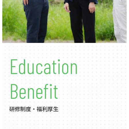
People
Environment
SAEKIの人
SAEKIの環境
Interview01
Data
Education
施工管理
データで見るSAEKI
Interview02
Education&
Benefit
Benefit
意匠設計
研修制度・福利厚生
Interview03
Cross talk
生産設計
研修制度・福利厚生
未来の種
Interview04
営業