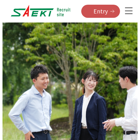
Entry
Message
Company
SAEKIの想い
SAEKIの樹
Concept
Tree
キニナルヒト
根・幹・実
Top message
Strength
代表挨拶
私たちの強み
Recruit message
Future
採用担当挨拶
私たちの未来