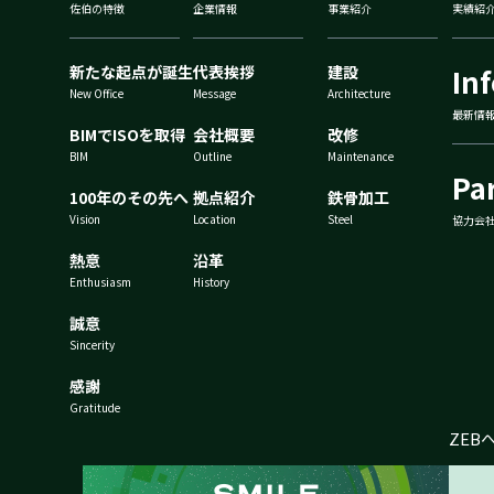
佐伯の特徴
企業情報
事業紹介
実績紹
新たな起点が誕生
代表挨拶
建設
In
New Office
Message
Architecture
最新情
BIMでISOを取得
会社概要
改修
BIM
Outline
Maintenance
Pa
100年のその先へ
拠点紹介
鉄骨加工
Vision
Location
Steel
協力会
熱意
沿革
Enthusiasm
History
誠意
Sincerity
感謝
Gratitude
ZEB