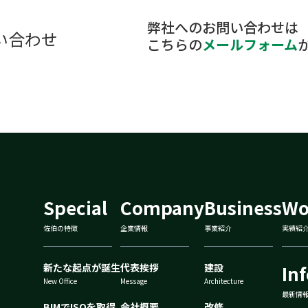
弊社へのお問い合わせは
い合わせ
こちらの
メールフォーム
Special
Company
Business
Wo
佐伯の特徴
企業情報
事業紹介
実績紹
新たな起点が誕生
代表挨拶
建設
In
New Office
Message
Architecture
最新情
BIMでISOを取得
会社概要
改修