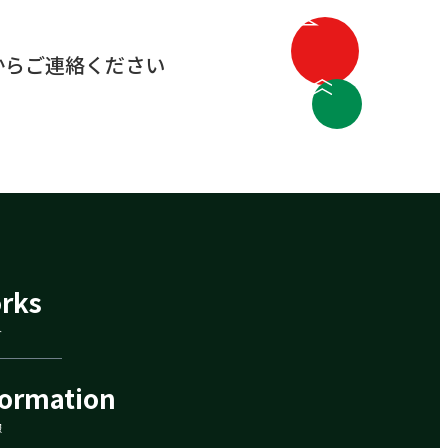
からご連絡ください
rks
介
formation
報