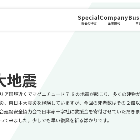
Special
Company
Bus
佐伯の特徴
企業情報
事
大地震
ア国境近くでマグニチュード７.８の地震が起こり、多くの建物
災、東日本大震災を経験していますが、今回の死者数はその２倍以
合建設安全協力会で日本赤十字社に救援金を寄付させていただき
って来ました。少しでも早い復興を祈るばかりです。